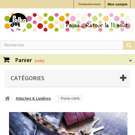
Contactez-nous
Mon compte
Panier
(vide)
CATÉGORIES
Attaches & Lanières
Porte-clefs