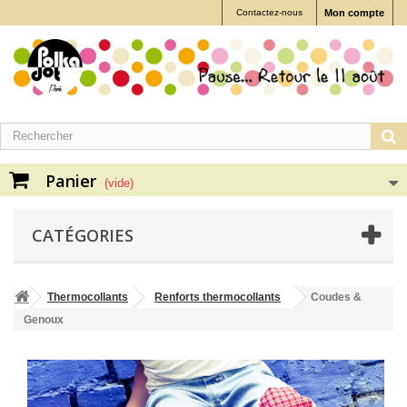
Contactez-nous
Mon compte
Panier
(vide)
CATÉGORIES
Thermocollants
Renforts thermocollants
Coudes &
Genoux