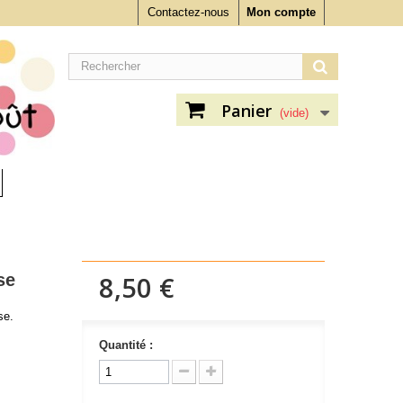
Contactez-nous
Mon compte
Panier
(vide)
se
8,50 €
se.
Quantité :