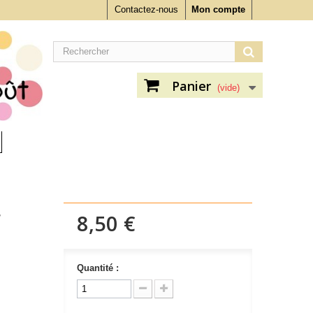
Contactez-nous
Mon compte
Panier
(vide)
r
8,50 €
Quantité :