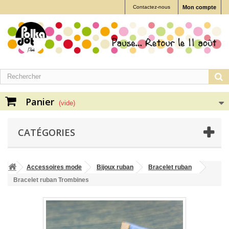
Contactez-nous
Mon compte
Panier
(vide)
CATÉGORIES
Accessoires mode
Bijoux ruban
Bracelet ruban
Bracelet ruban Trombines