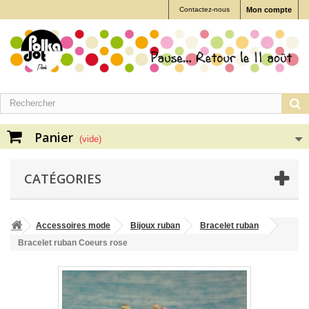
Contactez-nous
Mon compte
Panier
(vide)
CATÉGORIES
Accessoires mode
Bijoux ruban
Bracelet ruban
Bracelet ruban Coeurs rose