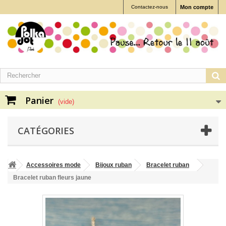
Contactez-nous
Mon compte
Panier
(vide)
CATÉGORIES
Accessoires mode
Bijoux ruban
Bracelet ruban
Bracelet ruban fleurs jaune