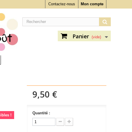
Contactez-nous
Mon compte
Panier
(vide)
9,50 €
Quantité :
ibles !