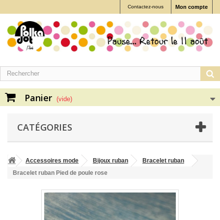
Contactez-nous
Mon compte
Panier
(vide)
CATÉGORIES
Accessoires mode
Bijoux ruban
Bracelet ruban
Bracelet ruban Pied de poule rose