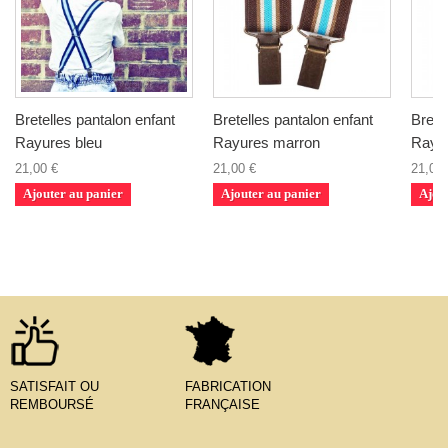
Bretelles pantalon enfant
Bretelles pantalon enfant
Brete
Rayures bleu
Rayures marron
Rayu
21,00 €
21,00 €
21,00 
Ajouter au panier
Ajouter au panier
Ajou
SATISFAIT OU
FABRICATION
REMBOURSÉ
FRANÇAISE