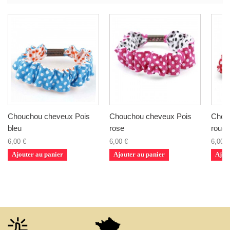
Chouchou cheveux Pois
Chouchou cheveux Pois
Chou
bleu
rose
rouge
6,00 €
6,00 €
6,00 €
Ajouter au panier
Ajouter au panier
Ajou