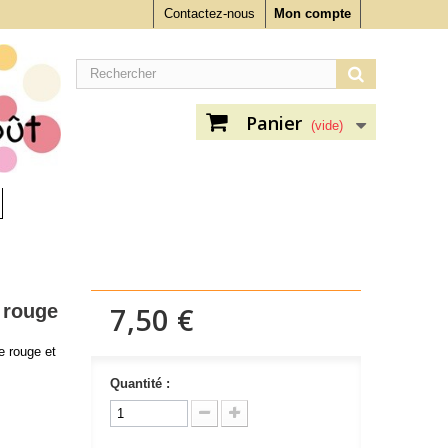
Contactez-nous
Mon compte
Panier
(vide)
 rouge
7,50 €
e rouge et
Quantité :