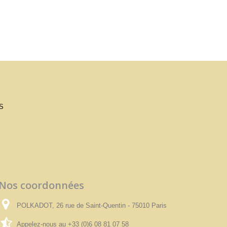
S
Nos coordonnées
POLKADOT, 26 rue de Saint-Quentin - 75010 Paris
Appelez-nous au
+33 (0)6 08 81 07 58