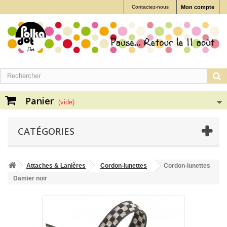
Contactez-nous
Mon compte
Panier
(vide)
CATÉGORIES
Attaches & Lanières
Cordon-lunettes
Cordon-lunettes
Damier noir