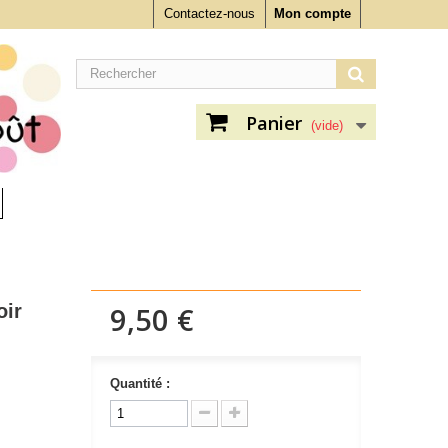
Contactez-nous
Mon compte
Panier
(vide)
oir
9,50 €
Quantité :