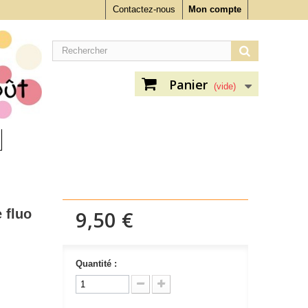
Contactez-nous
Mon compte
Panier
(vide)
 fluo
9,50 €
Quantité :