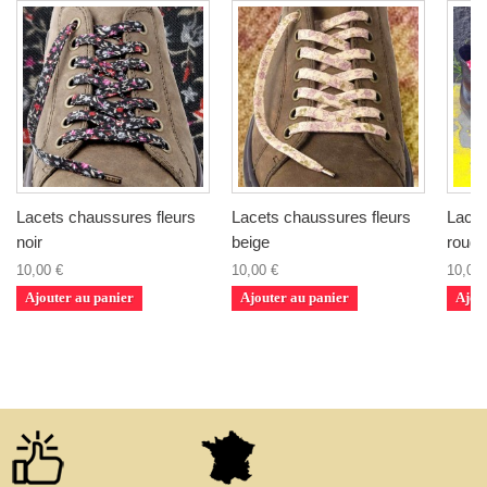
Lacets chaussures fleurs
Lacets chaussures fleurs
Lacet
noir
beige
rouge
10,00 €
10,00 €
10,00 
Ajouter au panier
Ajouter au panier
Ajou