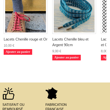
Lacets Chenille rouge et Or
Lacets Chenille bleu et
Lacet
Argent 90cm
et Or
10,00 €
9,00 €
8,00 €
Ajouter au panier
Ajouter au panier
Ajou
SATISFAIT OU
FABRICATION
REMBOURSÉ
FRANÇAISE