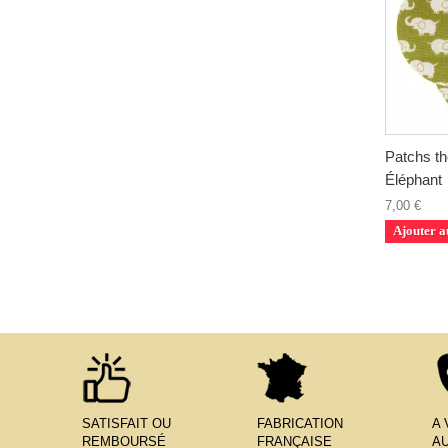
Patchs th
Éléphant
7,00 €
Ajouter a
SATISFAIT OU
FABRICATION
A
REMBOURSÉ
FRANÇAISE
AU