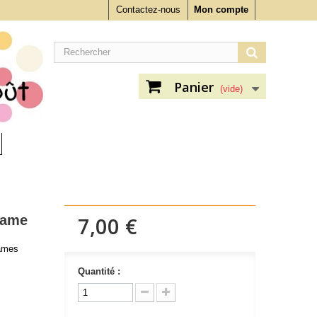
Contactez-nous
Mon compte
Panier
(vide)
tame
7,00 €
ames
Quantité :