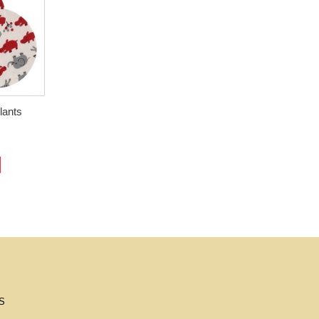
lants
S