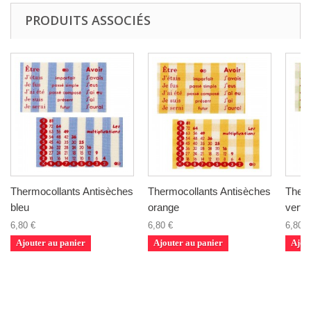
PRODUITS ASSOCIÉS
Thermocollants Antisèches
Thermocollants Antisèches
Therm
bleu
orange
vert
6,80 €
6,80 €
6,80 €
Ajouter au panier
Ajouter au panier
Ajou