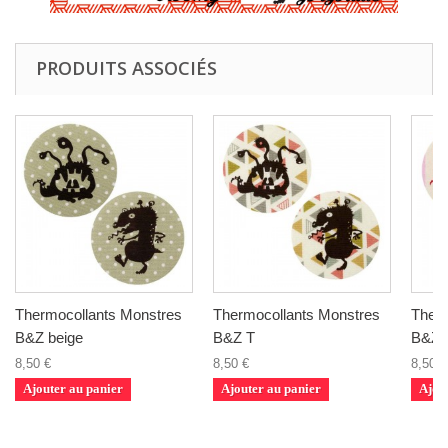
PRODUITS ASSOCIÉS
Thermocollants Monstres
Thermocollants Monstres
Therm
B&Z beige
B&Z T
B&Z 
8,50 €
8,50 €
8,50 €
Ajouter au panier
Ajouter au panier
Ajou