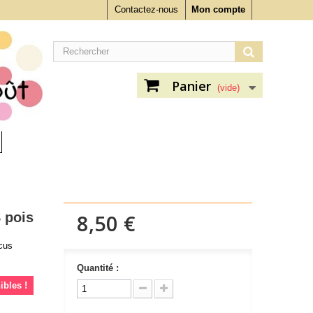
Contactez-nous
Mon compte
Panier
(vide)
 pois
8,50 €
cus
Quantité :
ibles !