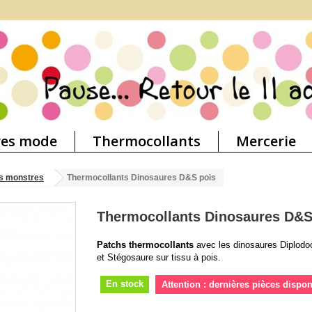
res mode
Thermocollants
Mercerie
s monstres
Thermocollants Dinosaures D&S pois
Thermocollants Dinosaures D&S
Patchs thermocollants
avec les dinosaures Diplodo
et Stégosaure sur tissu à pois.
En stock
Attention : dernières pièces dispon