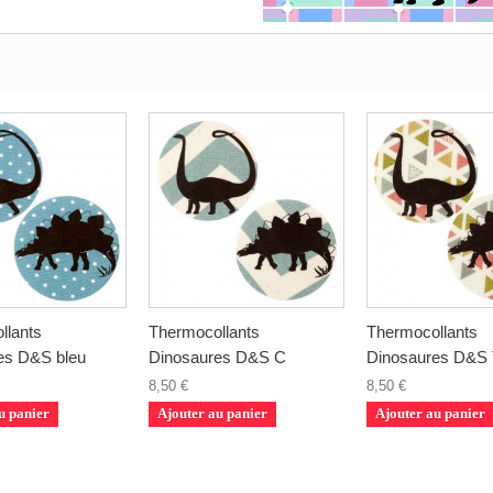
llants
Thermocollants
Thermocollants
es D&S bleu
Dinosaures D&S C
Dinosaures D&S
8,50 €
8,50 €
u panier
Ajouter au panier
Ajouter au panier