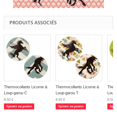
PRODUITS ASSOCIÉS
Thermocollants Licorne &
Thermocollants Licorne &
Therm
Loup-garou C
Loup-garou T
Loup
8,50 €
8,50 €
8,50 €
Ajouter au panier
Ajouter au panier
Ajou