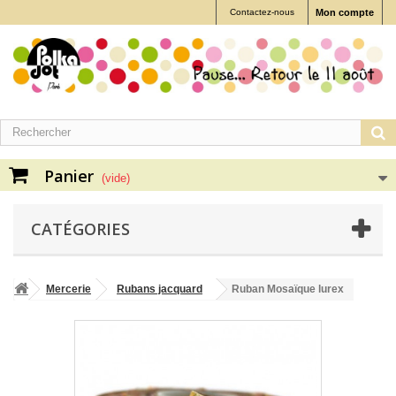
Contactez-nous
Mon compte
Panier
(vide)
CATÉGORIES
Mercerie
Rubans jacquard
Ruban Mosaïque lurex