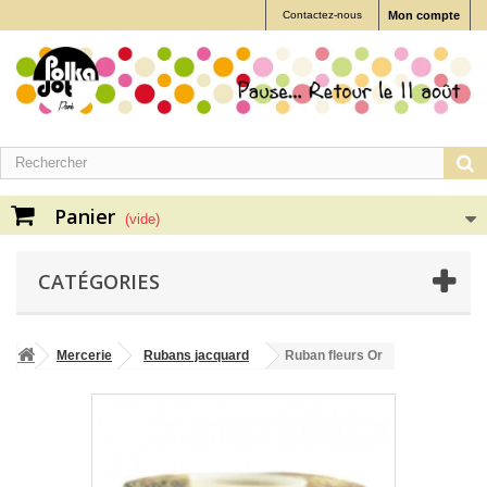
Contactez-nous
Mon compte
Panier
(vide)
CATÉGORIES
Mercerie
Rubans jacquard
Ruban fleurs Or