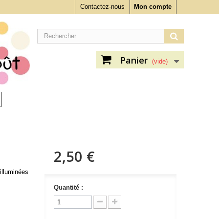
Contactez-nous
Mon compte
Panier
(vide)
2,50 €
illuminées
Quantité :