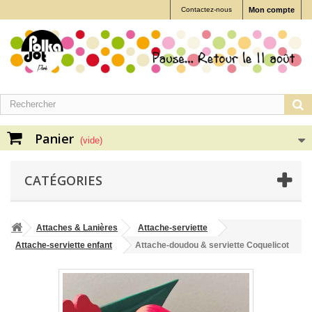
Contactez-nous
Mon compte
Panier
(vide)
CATÉGORIES
Attaches & Lanières
Attache-serviette
Attache-serviette enfant
Attache-doudou & serviette Coquelicot