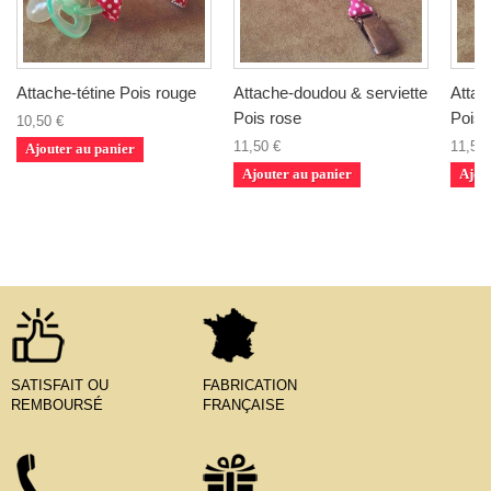
Attache-tétine Pois rouge
Attache-doudou & serviette
Attac
Pois rose
Pois 
10,50 €
11,50 €
11,50 
Ajouter au panier
Ajouter au panier
Ajou
SATISFAIT OU
FABRICATION
REMBOURSÉ
FRANÇAISE