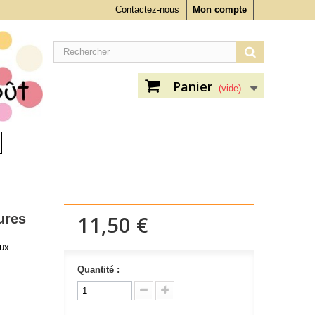
Contactez-nous
Mon compte
Panier
(vide)
ures
11,50 €
ux
Quantité :