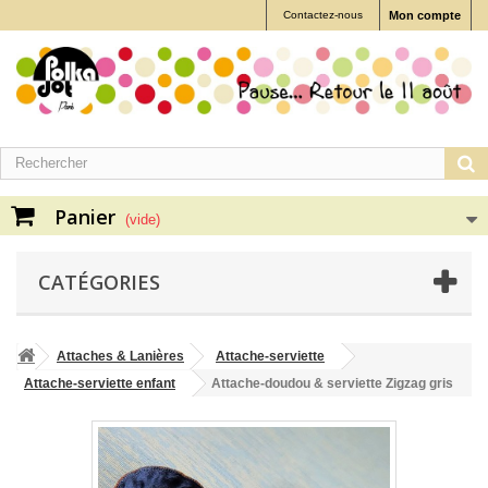
Contactez-nous
Mon compte
Panier
(vide)
CATÉGORIES
Attaches & Lanières
Attache-serviette
Attache-serviette enfant
Attache-doudou & serviette Zigzag gris