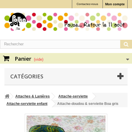
Contactez-nous
Mon compte
Panier
(vide)
CATÉGORIES
Attaches & Lanières
Attache-serviette
Attache-serviette enfant
Attache-doudou & serviette Boa gris