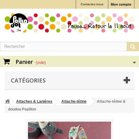
Contactez-nous
Mon compte
Panier
(vide)
CATÉGORIES
Attaches & Lanières
Attache-tétine
Attache-tétine &
doudou Papillon