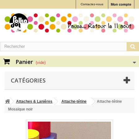
Contactez-nous
Mon compte
Panier
(vide)
CATÉGORIES
Attaches & Lanières
Attache-tétine
Attache-tétine
Mosaïque noir