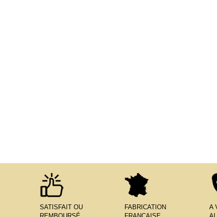
SATISFAIT OU
FABRICATION
A
REMBOURSÉ
FRANÇAISE
AU