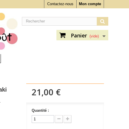
Contactez-nous
Mon compte
Panier
(vide)
aki
21,00 €
.
Quantité :