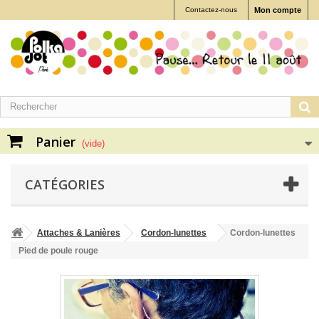
Contactez-nous
Mon compte
Panier
(vide)
CATÉGORIES
Attaches & Lanières
Cordon-lunettes
Cordon-lunettes
Pied de poule rouge