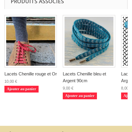
PRODUITS ASSOCIÉS
Lacets Chenille rouge et Or
Lacets Chenille bleu et
Lacet
Argent 90cm
Arge
10,00 €
9,00 €
8,00 €
Ajouter au panier
Ajouter au panier
Ajou