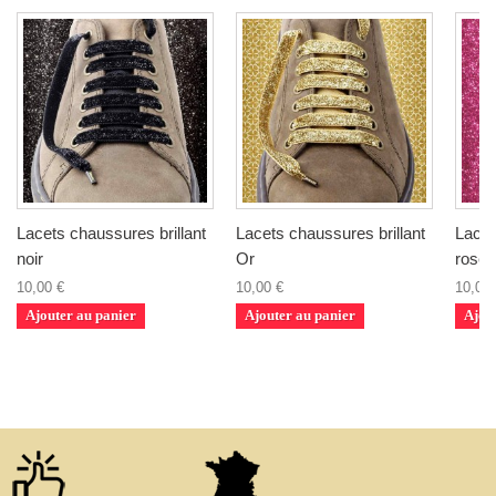
Lacets chaussures brillant
Lacets chaussures brillant
Lacet
noir
Or
rose
10,00 €
10,00 €
10,00 
Ajouter au panier
Ajouter au panier
Ajou