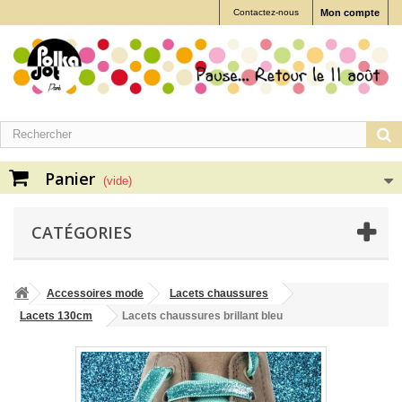
Contactez-nous
Mon compte
Panier
(vide)
CATÉGORIES
Accessoires mode
Lacets chaussures
Lacets 130cm
Lacets chaussures brillant bleu