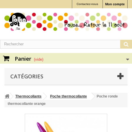
Contactez-nous
Mon compte
Panier
(vide)
CATÉGORIES
Thermocollants
Poche thermocollante
Poche ronde
thermocollante orange