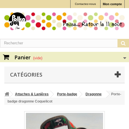
Contactez-nous
Mon compte
Panier
(vide)
CATÉGORIES
Attaches & Lanières
Porte-badge
Dragonne
Porte-
badge dragonne Coquelicot