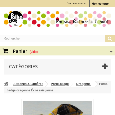
Contactez-nous
Mon compte
Panier
(vide)
CATÉGORIES
Attaches & Lanières
Porte-badge
Dragonne
Porte-
badge dragonne Écossais jaune