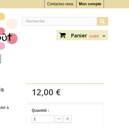
Contactez-nous
Mon compte
Panier
(vide)
is
12,00 €
olet à
Quantité :