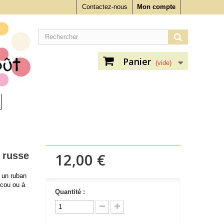
Contactez-nous
Mon compte
Panier
(vide)
 russe
12,00 €
 un ruban
 cou ou à
Quantité :