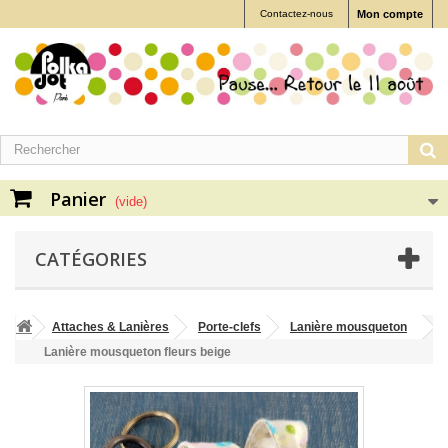
Contactez-nous
Mon compte
Panier
(vide)
CATÉGORIES
Attaches & Lanières
Porte-clefs
Lanière mousqueton
Lanière mousqueton fleurs beige