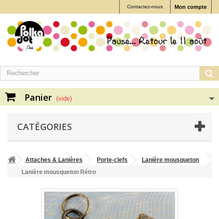
Contactez-nous
Mon compte
Panier
(vide)
CATÉGORIES
Attaches & Lanières
Porte-clefs
Lanière mousqueton
Lanière mousqueton Rétro