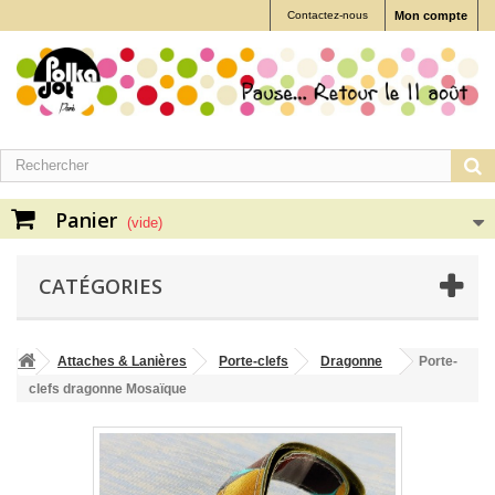
Contactez-nous
Mon compte
Panier
(vide)
CATÉGORIES
Attaches & Lanières
Porte-clefs
Dragonne
Porte-
clefs dragonne Mosaïque