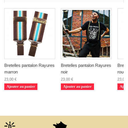
Bretelles pantalon Rayures
Bretelles pantalon Rayures
Brete
marron
noir
rouge
23,00 €
23,00 €
23,00 
Ajouter au panier
Ajouter au panier
Ajou