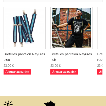
Bretelles pantalon Rayures
Bretelles pantalon Rayures
Brete
bleu
noir
rouge
23,00 €
23,00 €
23,00 
Ajouter au panier
Ajouter au panier
Ajou