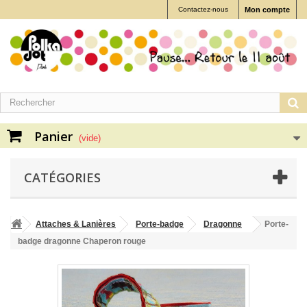
Contactez-nous
Mon compte
Panier
(vide)
CATÉGORIES
Attaches & Lanières
Porte-badge
Dragonne
Porte-
badge dragonne Chaperon rouge