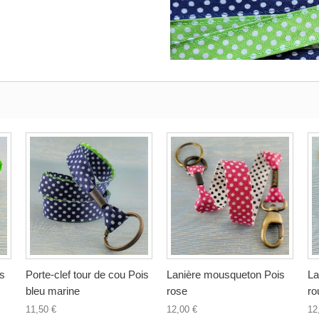
is
Porte-clef tour de cou Pois
Lanière mousqueton Pois
La
bleu marine
rose
ro
11,50 €
12,00 €
12