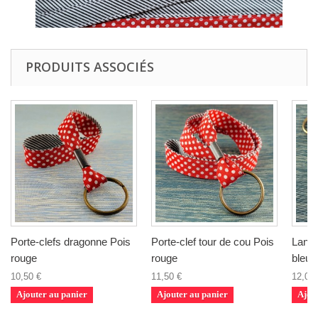
PRODUITS ASSOCIÉS
Porte-clefs dragonne Pois
Porte-clef tour de cou Pois
Laniè
rouge
rouge
bleu 
10,50 €
11,50 €
12,00 
Ajouter au panier
Ajouter au panier
Ajou