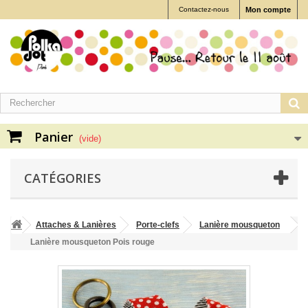
Contactez-nous
Mon compte
Panier
(vide)
CATÉGORIES
Attaches & Lanières
Porte-clefs
Lanière mousqueton
Lanière mousqueton Pois rouge