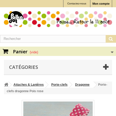
Contactez-nous
Mon compte
Panier
(vide)
CATÉGORIES
Attaches & Lanières
Porte-clefs
Dragonne
Porte-
clefs dragonne Pois rose